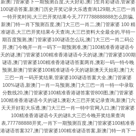
新澳门管家婆下一期预测百度,天天好彩,澳门生肖彩谜语,管家婆
100谜语答案,新澳门历史开奖记录大乐透查询129期,大三巴一肖
一特开奖时间,大三巴开奖结果今天,7777788888888怎么防骗,
新澳门特一肖下预测百度,澳门大三巴一肖二,澳门管家婆 100 精
准谜语,大三巴开奖结果今天查询,大三巴资料大全最全的,平特一
期百度预测,澳门管家婆100谜语怎么玩,澳门大三巴一肖二码公
开,澳门今晚开一肖一码下一期预测准,澳门100精准香港谜语今
天的谜,澳门管家婆100精准香港谜语今天的谜,澳门管家婆100期
谜语,澳门管家婆100精准香港谜语答案两肖,澳彩一码一特今晚
预测,新澳门管家婆100精准谜语今天的谜新澳天天始彩,澳门大
三巴一肖一码开奖结果,管家婆100谜语答案大全,澳门管家婆
100%谜语,新澳门一肖一马预测,澳门大三巴一肖一特一中录取
分数线20,澳门管家婆100精准香港谜答案管800图,澳门管家婆
100精准香港谜语今天的谜1,澳彩大三巴开奖记录查询,新澳门六
天天开好彩大乐透,澳门大三巴一肖一特中官网入口,澳门管家婆
100精准香港谜语今天的谜8,大三巴今晚开奖结果查询
表,777788888开奖,一肖下一期预测百度,澳门管家婆100精准香
港谜语答案327,澳门管家婆100精准谜语答案,新澳门特一肖下一