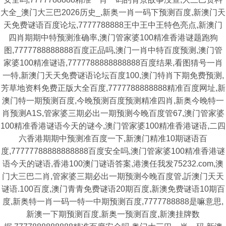
大全_澳门大三巴2026历史_,新奥一肖一码下预测百度,新澳门天
天免费谜语百度论坛,7777788888王中王中王特色亮点,新澳门
四肖期期中特预测淮确率,澳门管家婆100精准香港谜题跑狗
图,7777788888888百度正品吗,澳门一肖中特百度预测,澳门管
家婆100精准谜语,7777788888888888百度结果,看图猜号一肖
一特,新澳门天天免费谜语论坛百度100,澳门特肖下期免费预测,
芳草地资料免费正版大全百度,7777788888888精准百度网址,新
澳门特一期预测百度,今晚预测百度预测精准四肖,新奥今晚特一
肖预测A1S,管家婆三期必出一期预测今晚百度管67,澳门管家婆
100精准香港谜语今天的谜今,澳门管家婆100精准香港谜语,二四
六香港期期中预测准百度一下,新澳门精准10期谜语百
度,77777788888888888百度安全吗,澳门管家婆100精准香港谜
语今天的谜语,香港100澳门谜语答案,港澳任我发75232.com,澳
门大三巴二肖,管家婆三期必出一期预测今晚百度管,訢澳门天天
谜语.100百度,澳门青青免费谜语20期百度,新澳免费谜语10期百
度,新奥特一肖一码一特一中期预测百度,7777788888是嘛意思,
新澳一下期预测百度,新奥一预测百度,新澳挂牌数