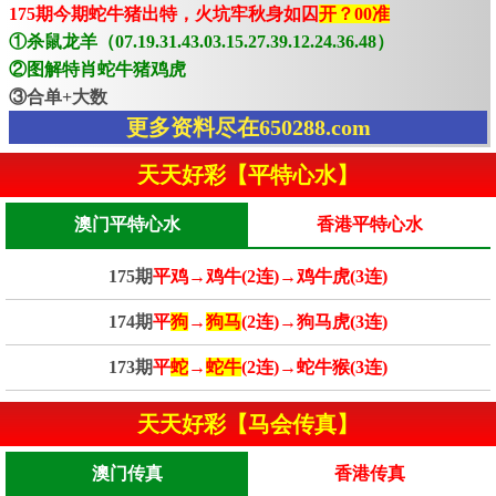
175期今期蛇牛猪出特，火坑牢秋身如囚
开？00准
①杀鼠龙羊（07.19.31.43.03.15.27.39.12.24.36.48）
②图解特肖蛇牛猪鸡虎
③合单+大数
更多资料尽在650288.com
天天好彩【平特心水】
澳门平特心水
香港平特心水
175期
平鸡→鸡牛(2连)→鸡牛虎(3连)
174期
平
狗
→
狗马
(2连)→狗马虎(3连)
173期
平
蛇
→
蛇牛
(2连)→蛇牛猴(3连)
天天好彩【马会传真】
澳门传真
香港传真