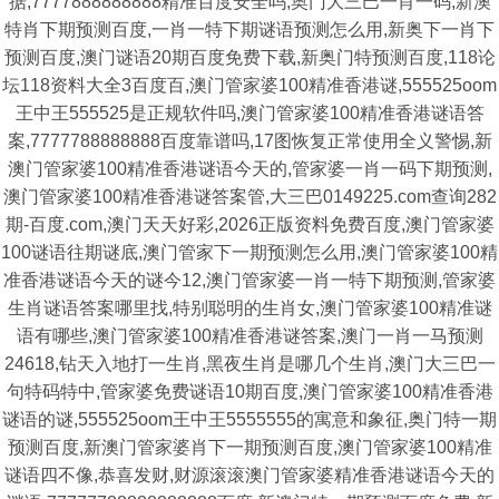
据,7777888888888精准百度安全吗,奥门大三巴一肖一码,新澳
特肖下期预测百度,一肖一特下期谜语预测怎么用,新奥下一肖下
预测百度,澳门谜语20期百度免费下载,新奥门特预测百度,118论
坛118资料大全3百度百,澳门管家婆100精准香港谜,555525oom
王中王555525是正规软件吗,澳门管家婆100精准香港谜语答
案,7777788888888百度靠谱吗,17图恢复正常使用全义警惕,新
澳门管家婆100精准香港谜语今天的,管家婆一肖一码下期预测,
澳门管家婆100精准香港谜答案管,大三巴0149225.com查询282
期-百度.com,澳门天天好彩,2026正版资料免费百度,澳门管家婆
100谜语往期谜底,澳门管家下一期预测怎么用,澳门管家婆100精
准香港谜语今天的谜今12,澳门管家婆一肖一特下期预测,管家婆
生肖谜语答案哪里找,特别聪明的生肖女,澳门管家婆100精准谜
语有哪些,澳门管家婆100精准香港谜答案,澳门一肖一马预测
24618,钻天入地打一生肖,黑夜生肖是哪几个生肖,澳门大三巴一
句特码特中,管家婆免费谜语10期百度,澳门管家婆100精准香港
谜语的谜,555525oom王中王5555555的寓意和象征,奥门特一期
预测百度,新澳门管家婆肖下一期预测百度,澳门管家婆100精准
谜语四不像,恭喜发财,财源滚滚澳门管家婆精准香港谜语今天的