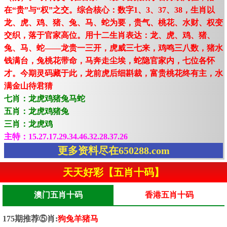
在“贵”与“权”之交。综合核心：数字1、3、37、38，生肖以
龙、虎、鸡、猪、兔、马、蛇为要，贵气、桃花、水财、权变
交织，落于官家高位。用十二生肖表达：龙、虎、鸡、猪、
兔、马、蛇——龙贵一三开，虎威三七来，鸡鸣三八数，猪水
钱满台，兔桃花带命，马奔走尘埃，蛇隐官家内，七位各怀
才。今期灵码藏于此，龙前虎后细斟裁，富贵桃花终有主，水
满金山待君猜
七肖：龙虎鸡猪兔马蛇
五肖：龙虎鸡猪兔
三肖：龙虎鸡
主特：15.27.17.29.34.46.32.28.37.26
更多资料尽在650288.com
天天好彩【五肖十码】
澳门五肖十码
香港五肖十码
175期推荐⑤肖:
狗兔羊猪马