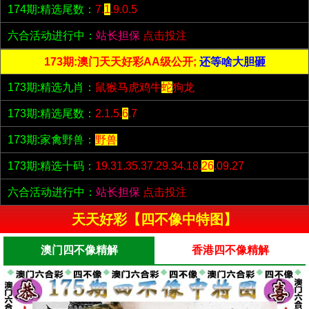
174期:精选尾数：
7.
1
.9.0.5
六合活动进行中：
站长担保
点击投注
173期:澳门天天好彩AA级公开;
还等啥大胆砸
173期:精选九肖：
鼠猴马虎鸡牛
蛇
狗龙
173期:精选尾数：
2.1.5.
6
.7
173期:家禽野兽：
野兽
173期:精选十码：
19.31.35.37.29.34.18.
26
.09.27
六合活动进行中：
站长担保
点击投注
天天好彩【四不像中特图】
澳门四不像精解
香港四不像精解