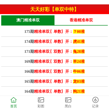
天天好彩【单双中特】
澳门精准单双
香港精准单双
175期
精准单双〖单数〗开：
？00准
174期
精准单双〖单数〗开：
虎41准
171期
精准单双〖双数〗开：
兔28准
169期
精准单双〖双数〗开：
羊24准
166期
精准单双〖双数〗开：
牛06准
165期
精准单双〖单数〗开：
龙03准
164期
精准单双〖单数〗开：
狗21准
163期
精准单双〖单数〗开：
马37准
首页
彩图
黑白
记录