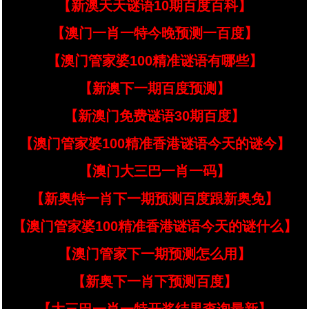
【新澳天天谜语10期百度百科】
【澳门一肖一特今晚预测一百度】
【澳门管家婆100精准谜语有哪些】
【新澳下一期百度预测】
【新澳门免费谜语30期百度】
【澳门管家婆100精准香港谜语今天的谜今】
【澳门大三巴一肖一码】
【新奥特一肖下一期预测百度跟新奥免】
【澳门管家婆100精准香港谜语今天的谜什么】
【澳门管家下一期预测怎么用】
【新奥下一肖下预测百度】