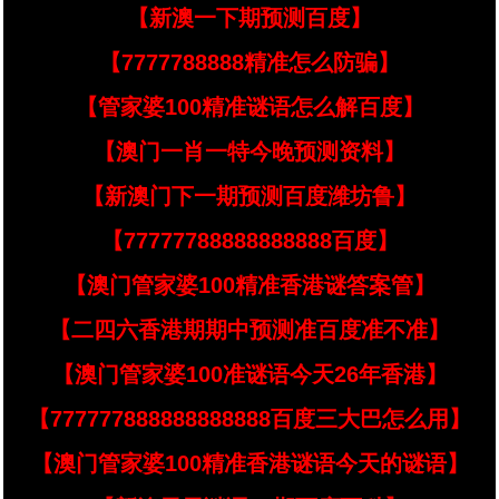
【新澳一下期预测百度】
【7777788888精准怎么防骗】
【管家婆100精准谜语怎么解百度】
【澳门一肖一特今晚预测资料】
【新澳门下一期预测百度潍坊鲁】
【77777788888888888百度】
【澳门管家婆100精准香港谜答案管】
【二四六香港期期中预测准百度准不准】
【澳门管家婆100准谜语今天26年香港】
【777777888888888888百度三大巴怎么用】
【澳门管家婆100精准香港谜语今天的谜语】