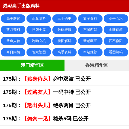
港彩高手出版精料
高手解迷
正版资料
三十码中
文字资料
高手心水
蓝月亮料
挂牌全篇
数码挂牌
东城西就
金旺信箱
曾道人信
跑狗玄机
看图解码
新老藏宝
四不像图
今日闲情
管家婆图
高手资料
本站推荐
看图解码
澳门精华区
香港精华区
175期：
【贴身侍从】
必中双波 已公开
175期：
【过路友人】
一码中特 已公开
175期：
【熬出头儿】
绝杀两肖 已公开
175期：
【匆匆一见】
稳杀5码 已公开