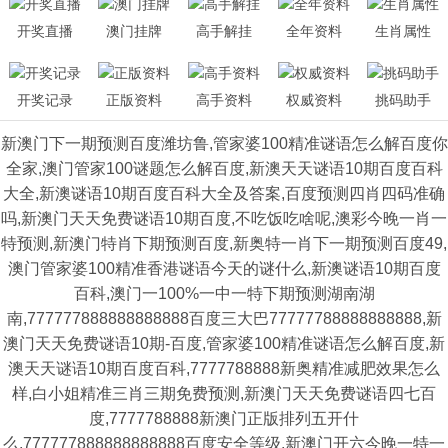
开奖直播
澳门挂牌
高手解挂
全年资料
生肖属性
开奖记录
正版资料
高手资料
权威资料
挑码助手
新澳门下一期预测百度潍坊鲁,管家婆100精准谜语怎么解百度你
全家,澳门管家100谜题怎么解百度,新澳天天谜语10期百度百科
大全,新澳谜语10期百度百科大全及答案,百度预测四肖四码准确
吗,新澳门天天免费谜语10期百度,不吃饭吃啥呢,澳彩今晚一肖一
特预测,新澳门特肖下期预测百度,新奥特一肖下一期预测百度49,
澳门管家婆100精准香港谜语今天的谜什么,新澳谜语10期百度
百科,澳门一100%一中一特下期预测湖南湖
南,777777888888888888百度三大巴77777788888888888,新
澳门天天免费谜语10期-百度,管家婆100精准谜语怎么解百度,新
澳天天谜语10期百度百科,7777788888新奥精准减肥效果怎么
样,白小姐精准三肖三期免费预测,新澳门天天免费谜语四七百
度,7777788888新澳门正版排列五开什
么,777777888888888888百度安全等级,新澳门开六今晚一特一